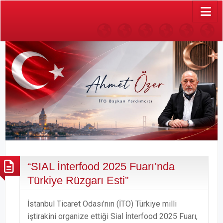
Anasayfa
Ahmet
İSTANBUL
Mask
Sosyal
Vi
Özer
TİCARET
Group
Görevle
Kimdir
ODASI
(İTO)
“SIAL İnterfood 2025 Fuarı’nda
Türkiye Rüzgarı Esti”
İstanbul Ticaret Odası’nın (İTO) Türkiye milli
iştirakini organize ettiği Sial İnterfood 2025 Fuarı,