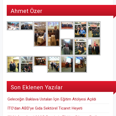
Ahmet Özer
Son Eklenen Yazılar
Geleceğin Baklava Ustaları İçin Eğitim Atölyesi Açıldı
İTO’dan ABD’ye Gıda Sektörel Ticaret Heyeti