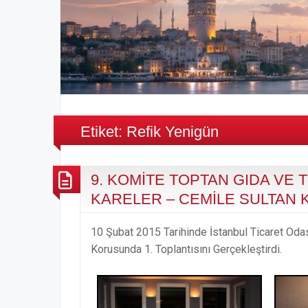
Etiket:
Refik Yenigün
9. KOMİTE TOPTAN GIDA VE 
KARELER – CEMİLE SULTAN
10 Şubat 2015 Tarihinde İstanbul Ticaret Odas
Korusunda 1. Toplantısını Gerçekleştirdi.