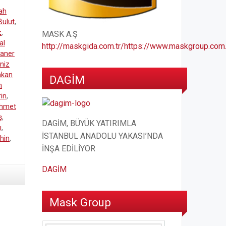
ah
Bulut
,
z
,
MASK A.Ş
al
http://maskgida.com.tr/
https://www.maskgroup.com.
aner
niz
akan
DAGİM
n
rin
,
hmet
ş
,
DAGİM, BÜYÜK YATIRIMLA
ı
,
İSTANBUL ANADOLU YAKASI’NDA
hin
,
İNŞA EDİLİYOR
DAGİM
Mask Group