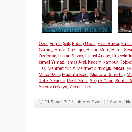
Özer
,
Engin Çelik
,
Erdinç Ünsal
,
Ersin Baylar
,
Faruk
Gümüş
,
Hakan Güzelgin
,
Hakan Mete
,
Hamit Sevi
Özdoğan
,
Hasan Sazak
,
Hulusi Arslan
,
Hüseyin A
İsmail Yılmaz
,
İsmet Aral
,
Kadem Kambur
,
Köksal
Taş
,
Mehmet Yıldız
,
Mehmet Zırhlıoğlu
,
Mikail Işık
Musa Uzun
,
Mustafa Balcı
,
Mustafa Demirtaş
,
Mu
Refik Yenigün
,
Reşit Yıldız
,
Selçuk Yüce
,
Serdar 
Yılmaz Özkaya
,
Yüksel Ulaş
11 Şubat, 2015
Ahmet Özer
Yorum Ekle