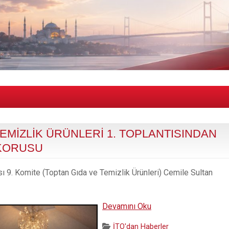
TEMİZLİK ÜRÜNLERİ 1. TOPLANTISINDAN
 KORUSU
ı 9. Komite (Toptan Gıda ve Temizlik Ürünleri) Cemile Sultan
9.
Devamını Oku
KOMİTE
Categories:
İTO'dan Haberler