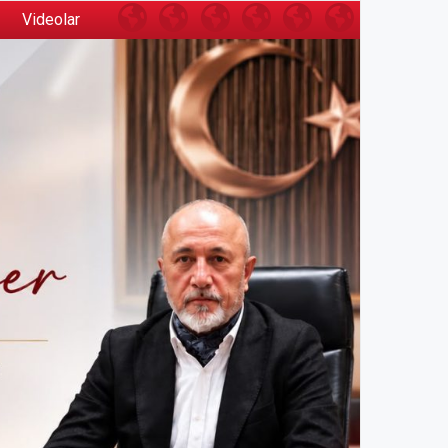
Anasayfa
Ahmet
İSTANBUL
Mask
Sosyal
Videolar
Videolar
Özer
TİCARET
Group
Görevler
Kimdir
ODASI
(İTO)