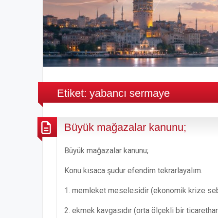
Etiket:
yabancı sermaye
Büyük mağazalar kanunu;
Büyük mağazalar kanunu;
Konu kısaca şudur efendim tekrarlayalım.
1. memleket meselesidir (ekonomik krize seb
2. ekmek kavgasıdır (orta ölçekli bir ticaret