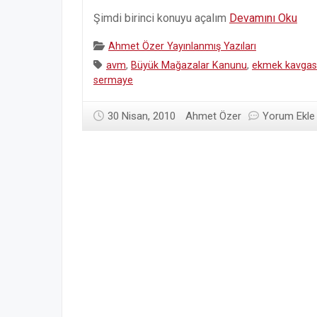
Büy
Şimdi birinci konuyu açalım
Devamını Oku
mağ
Categories:
Ahmet Özer Yayınlanmış Yazıları
kan
Tags:
avm
,
Büyük Mağazalar Kanunu
,
ekmek kavgas
sermaye
30 Nisan, 2010
Ahmet Özer
Yorum Ekle