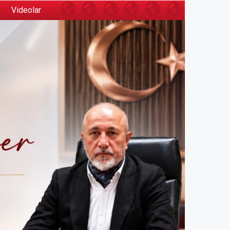
Anasayfa
Ahmet
İSTANBUL
Mask
Sosyal
Videolar
Videolar
Özer
TİCARET
Group
Görevler
Kimdir
ODASI
(İTO)