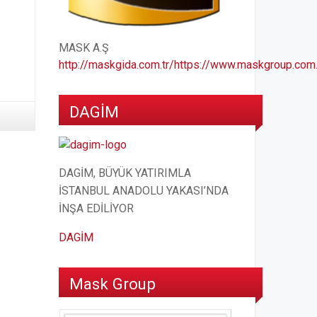
MASK A.Ş
http://maskgida.com.tr/
https://www.maskgroup.com.
DAGİM
DAGİM, BÜYÜK YATIRIMLA
İSTANBUL ANADOLU YAKASI’NDA
İNŞA EDİLİYOR
DAGİM
Mask Group