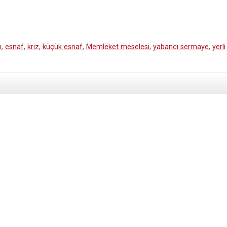
ük
azalar
unu;
ı
,
esnaf
,
kriz
,
küçük esnaf
,
Memleket meselesi
,
yabancı sermaye
,
yerli